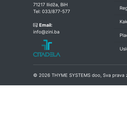
71217 Ilidža, BiH
Reg
Tel: 033/877-577
Kak
Email:
info@zini.ba
Pla
Usl
© 2026 THYME SYSTEMS doo, Sva prava z