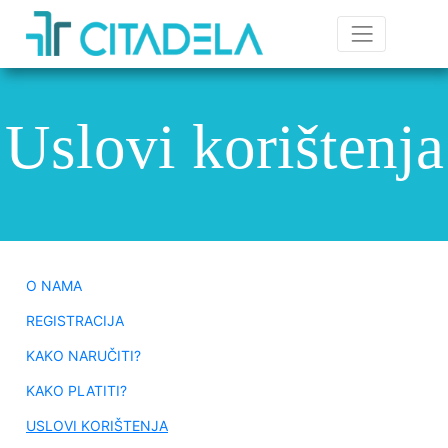
Uslovi korištenja
O NAMA
REGISTRACIJA
KAKO NARUČITI?
KAKO PLATITI?
USLOVI KORIŠTENJA